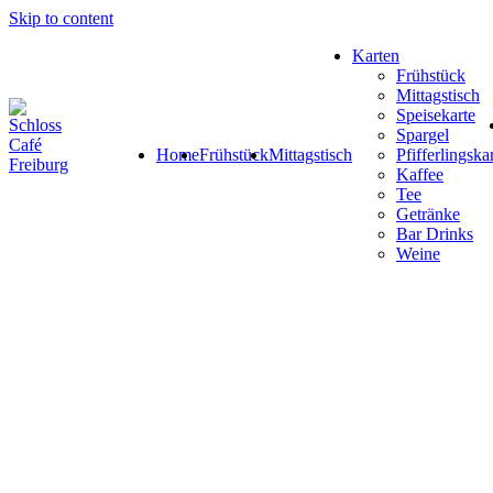
Skip to content
Karten
Frühstück
Mittagstisch
Speisekarte
Spargel
Home
Frühstück
Mittagstisch
Pfifferlingska
Kaffee
Tee
Getränke
Bar Drinks
Weine