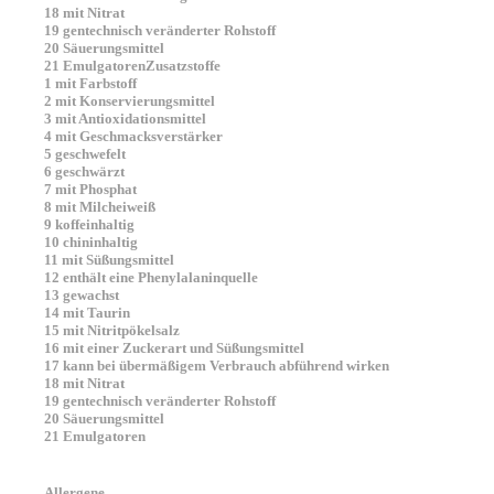
18 mit Nitrat
19 gentechnisch veränderter Rohstoff
20 Säuerungsmittel
21 Emulgatoren
Zusatzstoffe
1 mit Farbstoff
2 mit Konservierungsmittel
3 mit Antioxidationsmittel
4 mit Geschmacksverstärker
5 geschwefelt
6 geschwärzt
7 mit Phosphat
8 mit Milcheiweiß
9 koffeinhaltig
10 chininhaltig
11 mit Süßungsmittel
12 enthält eine Phenylalaninquelle
13 gewachst
14 mit Taurin
15 mit Nitritpökelsalz
16 mit einer Zuckerart und Süßungsmittel
17 kann bei übermäßigem Verbrauch abführend wirken
18 mit Nitrat
19 gentechnisch veränderter Rohstoff
20 Säuerungsmittel
21 Emulgatoren
Allergene