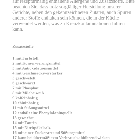
auf rezepturmäßig enthaltene Allergene und Zusatzstoffe. Bitte
beachten Sie, dass trotz sorgfältiger Herstellung unserer
Gerichte, neben den gekennzeichneten Zutaten, auch Spuren
anderer Stoffe enthalten sein können, die in der Küche
verwendet werden, was zu Kreuzkontaminationen führen
kann.
Zusatzstoffe
1 mit Farbstoff
2 mit Konservierungsmittel
3 mit Antioxidationsmittel
4 mit Geschmacksverstärker
5 geschwefelt
6 geschwärzt
7 mit Phosphat
8 mit Milcheiweiß
9 koffeinhaltig
10 chininhaltig
11 mit Süßungsmittel
12 enthält eine Phenylalaninquelle
13 gewachst
14 mit Taurin
15 mit Nitritpökelsalz
16 mit einer Zuckerart und Süßungsmittel
17 kann bei übermäßigem Verbrauch abführend wirken