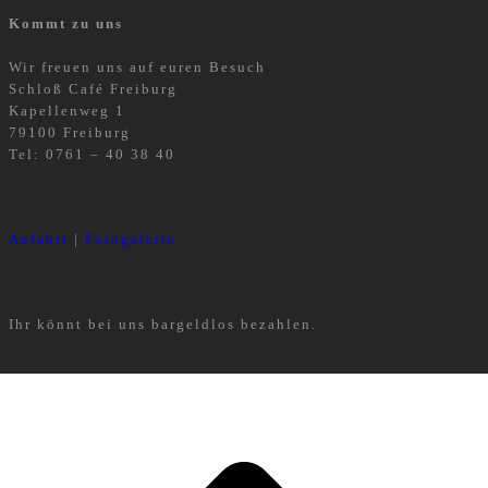
Kommt zu uns
Wir freuen uns auf euren Besuch
Schloß Café Freiburg
Kapellenweg 1
79100 Freiburg
Tel: 0761 – 40 38 40
Anfahrt
|
Fotogalerie
Ihr könnt bei uns bargeldlos bezahlen.