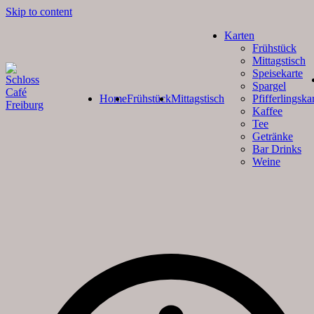
Skip to content
Karten
Frühstück
Mittagstisch
Speisekarte
Spargel
Home
Frühstück
Mittagstisch
Pfifferlingska
Kaffee
Tee
Getränke
Bar Drinks
Weine